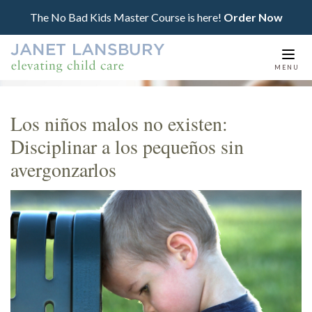
The No Bad Kids Master Course is here!
Order Now
Togg
MENU
navi
Los niños malos no existen:
Disciplinar a los pequeños sin
avergonzarlos