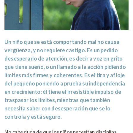
Un niño que se está comportando mal no causa
vergüenza, y no requiere castigo. Es un pedido
desesperado de atención, es decir a voz en grito
que tiene sueño, o un llamado a la acción pidiendo
límites más firmes y coherentes. Es el tira y afloje
del pequeño poniendo a prueba su independencia
en crecimiento: él tiene el irresistible impulso de
traspasar los límites, mientras que también
necesita saber con desesperación que se lo
controla y está seguro.
No cabe duda de que los niños necesitan disciplina.